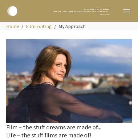
Skip to main navigation
Skip to main content
Skip to page footer
You are here:
Home
Film Editing
My Approach
Show larger version
Film – the stuff dreams are made of...
Life – the stuff films are made of!